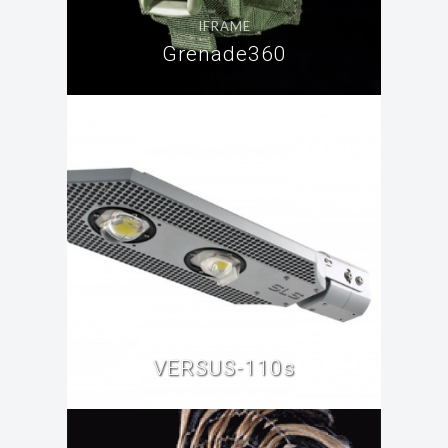
IFRAME
Grenade360
IFRAME
VERSUS-110s